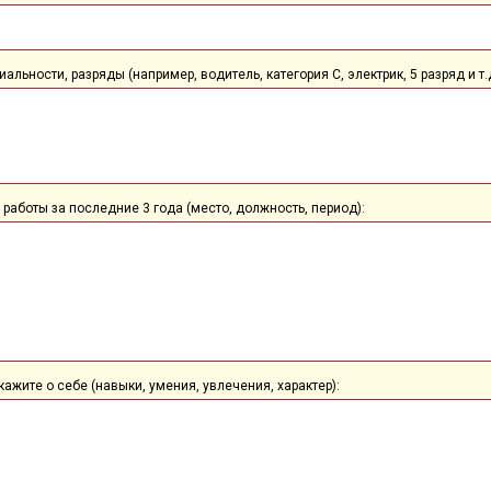
альности, разряды (например, водитель, категория С, электрик, 5 разряд и т.д
 работы за последние 3 года (место, должность, период):
кажите о себе (навыки, умения, увлечения, характер):