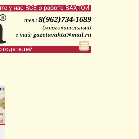
йте у нас ВСЁ о работе ВАХТОЙ
8(962)734-1689
тел.:
(многоканальный)
e-mail:
gazetavahta@mail.ru
отодателей