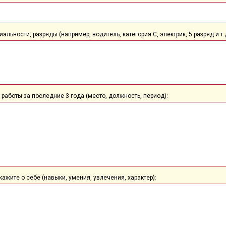
альности, разряды (например, водитель, категория С, электрик, 5 разряд и т.д
 работы за последние 3 года (место, должность, период):
кажите о себе (навыки, умения, увлечения, характер):