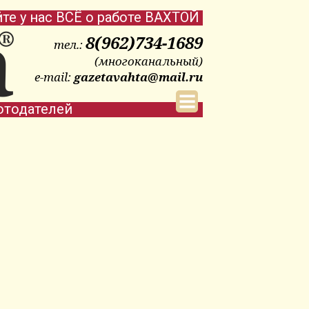
йте у нас ВСЁ о работе ВАХТОЙ
8(962)734-1689
тел.:
(многоканальный)
e-mail:
gazetavahta@mail.ru
отодателей