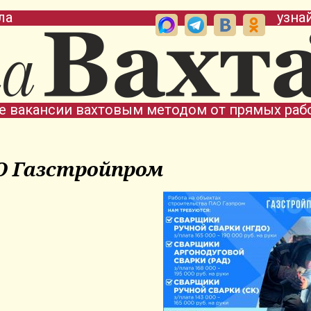
ла
узна
е вакансии вахтовым методом от прямых раб
О Газстройпром