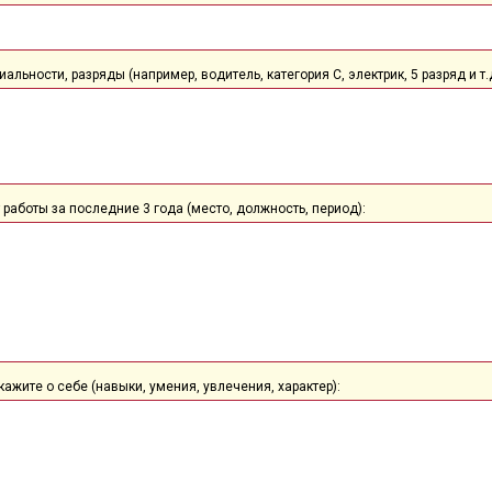
альности, разряды (например, водитель, категория С, электрик, 5 разряд и т.д
 работы за последние 3 года (место, должность, период):
кажите о себе (навыки, умения, увлечения, характер):