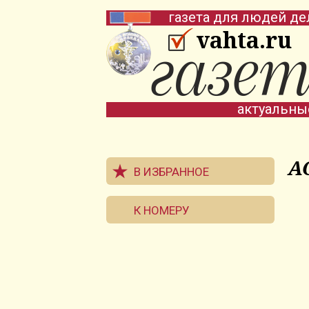
газета для людей де
vahta.ru
актуальны
А
В ИЗБРАННОЕ
К НОМЕРУ