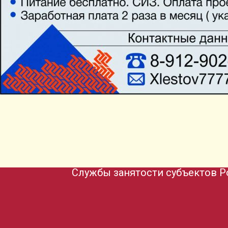
Службы занятости субъектов Р
Кемеровск