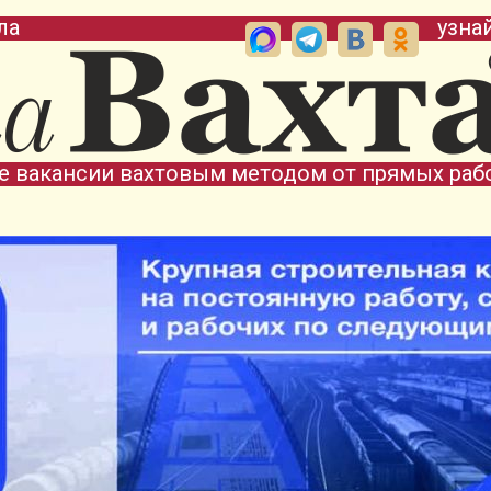
ла
узна
е вакансии вахтовым методом от прямых раб