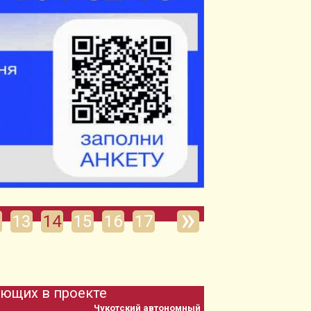
13
14
15
16
17
ующих в проекте
Республика Тыва