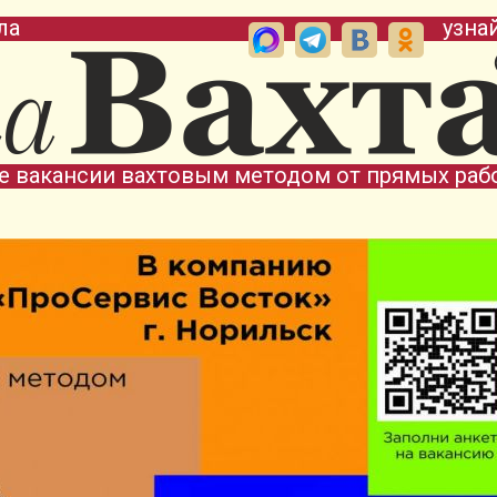
ла
узна
е вакансии вахтовым методом от прямых раб