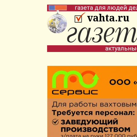
газета для людей де
vahta.ru
актуальны