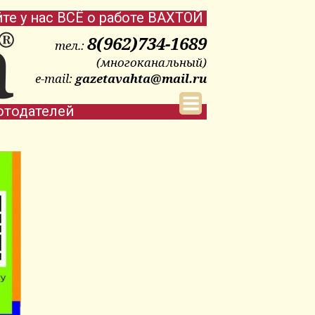
йте у нас ВСЁ о работе ВАХТОЙ
8(962)734-1689
тел.:
(многоканальный)
e-mail:
gazetavahta@mail.ru
отодателей