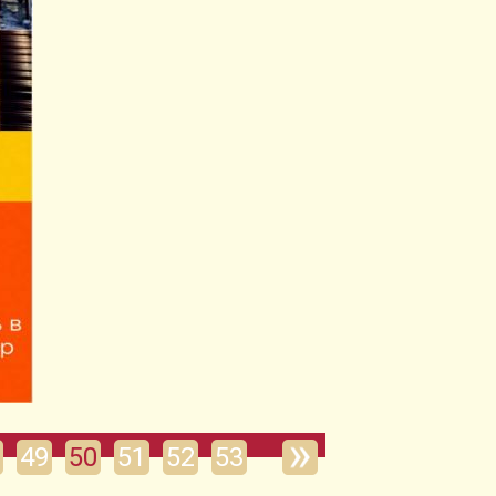
49
50
51
52
53