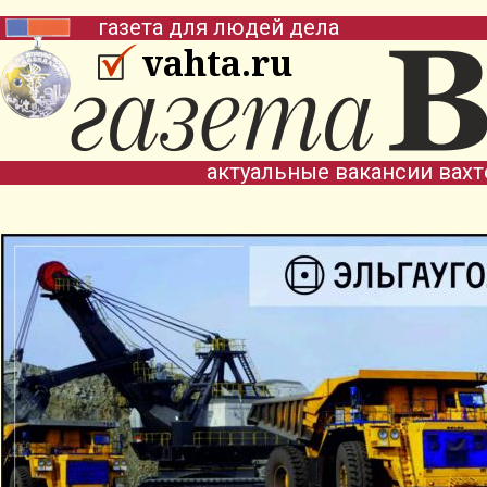
газета для людей дела
vahta.ru
актуальные вакансии вах