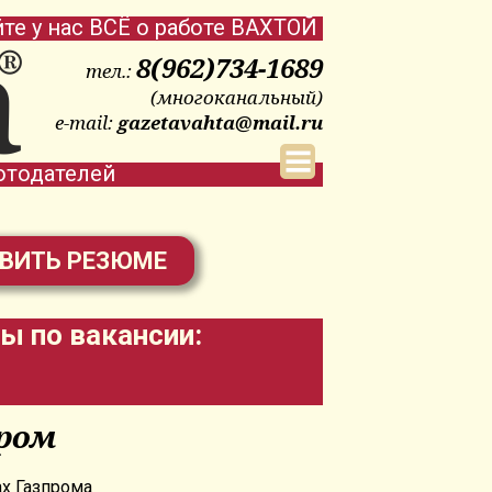
йте у нас ВСЁ о работе ВАХТОЙ
8(962)734-1689
тел.:
(многоканальный)
e-mail:
gazetavahta@mail.ru
отодателей
ВИТЬ РЕЗЮМЕ
ы по вакансии:
ром
ах Газпрома