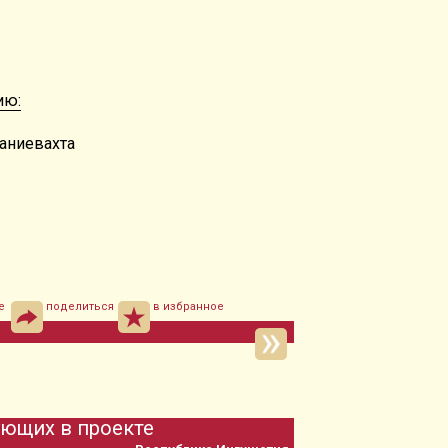
ию:
аниевахта
е
поделиться
в избранное
ующих в проекте