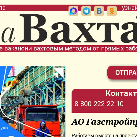
ла
узна
е вакансии вахтовым методом от прямых раб
ОТПРА
Контакт
8-800-222-22-10
АО Газстройп
Работаем вместе на проект