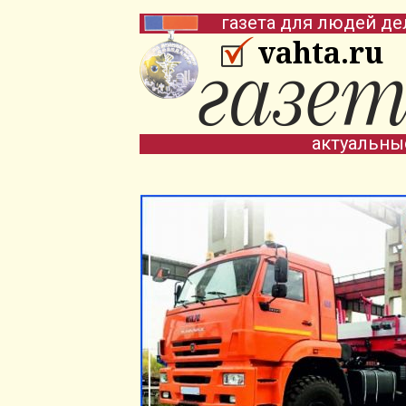
газета для людей де
vahta.ru
актуальны