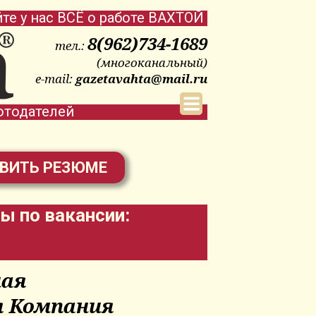
йте у нас ВСЁ о работе ВАХТОЙ
8(962)734-1689
тел.:
(многоканальный)
e-mail:
gazetavahta@mail.ru
отодателей
ВИТЬ РЕЗЮМЕ
ы по вакансии:
ная
я Компания