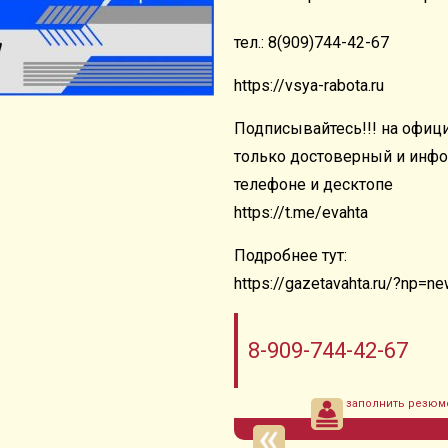
тел.: 8(909)744-42-67
https://vsya-rabota.ru
Подписывайтесь!!! на офици
только достоверный и инф
телефоне и десктопе
https://t.me/evahta
Подробнее тут:
https://gazetavahta.ru/?np=
8-909-744-42-67
заполнить резюм