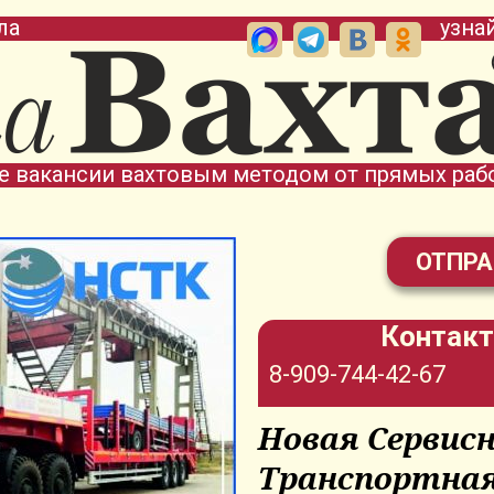
ла
узна
е вакансии вахтовым методом от прямых раб
ОТПРА
Контакт
8-909-744-42-67
Новая Сервис
Транспортна