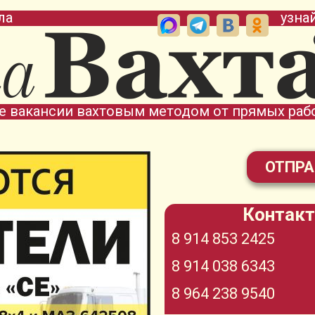
ла
узна
е вакансии вахтовым методом от прямых раб
ОТПРА
Контакт
8 914 853 2425
8 914 038 6343
8 964 238 9540