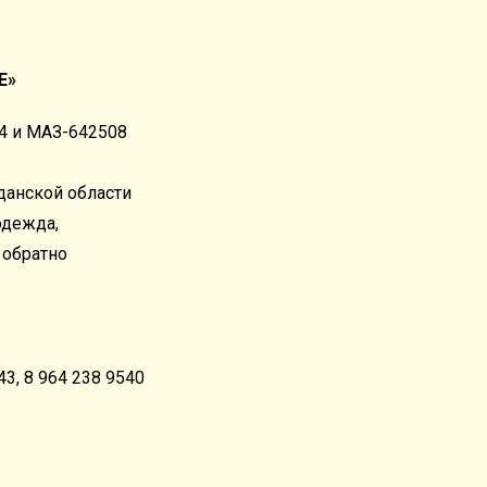
Е»
х4 и МАЗ-642508
данской области
одежда,
 обратно
43, 8 964 238 9540