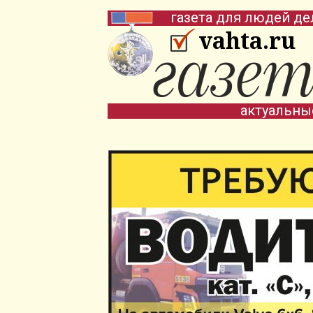
газета для людей де
vahta.ru
актуальны