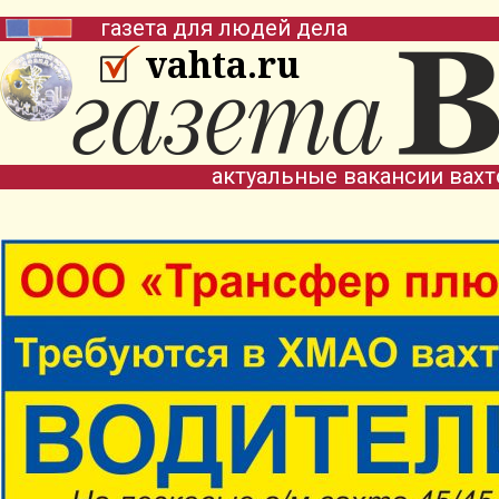
газета для людей дела
vahta.ru
актуальные вакансии вах