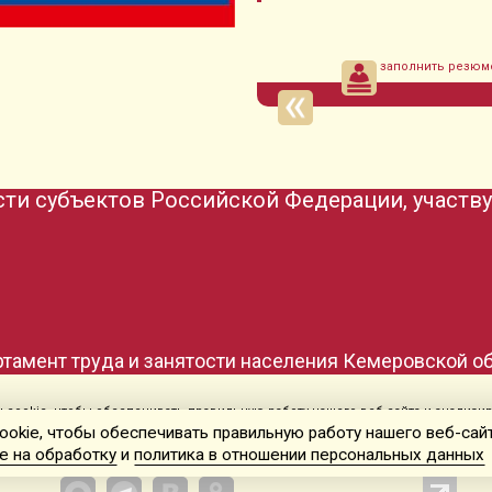
заполнить резюм
ти субъектов Российской Федерации, участв
Кемеровская 
cookie, чтобы обеспечивать правильную работу нашего веб-сайта и анализир
Согласие на обработку
и
политика в отношении персональных данных
okie, чтобы обеспечивать правильную работу нашего веб-сайт
е на обработку
и
политика в отношении персональных данных