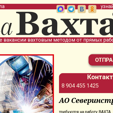
ла
узна
е вакансии вахтовым методом от прямых раб
ОТПРА
Контакт
8 904 455 1425
АО Северинст
требуются на работу ВАХТА