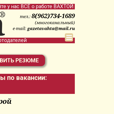
йте у нас ВСЁ о работе ВАХТОЙ
8(962)734-1689
тел.:
(многоканальный)
e-mail:
gazetavahta@mail.ru
отодателей
ВИТЬ РЕЗЮМЕ
ы по вакансии:
рой