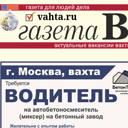
газета для людей дела
vahta.ru
актуальные вакансии вах