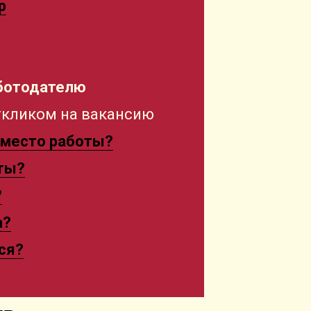
p
аботодателю
откликом на вакансию
 место работы?
ты?
?
а?
ся?