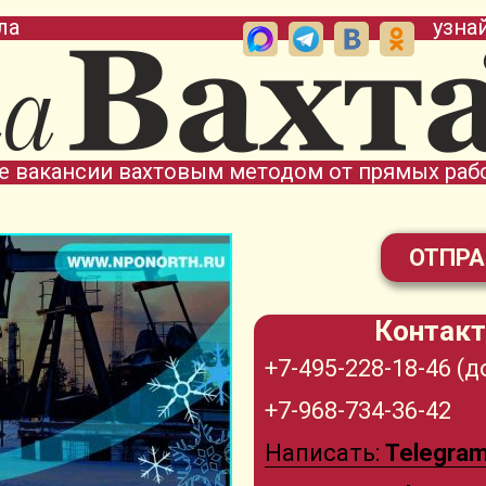
ла
узна
е вакансии вахтовым методом от прямых раб
ОТПРА
Контакт
+7-495-228-18-46 (д
+7-968-734-36-42
Написать:
Telegra