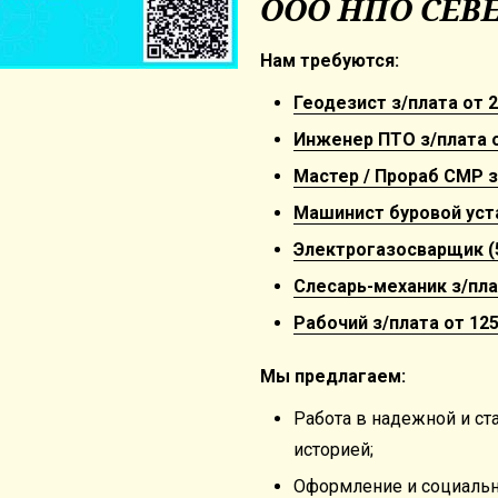
ООО НПО СЕВ
Нам требуются:
Геодезист з/плата от 2
Инженер ПТО з/плата о
Мастер / Прораб СМР з/
Машинист буровой уста
Электрогазосварщик (5-
Слесарь-механик з/плат
Рабочий з/плата от 125
Мы предлагаем:
Работа в надежной и ст
историей;
Оформление и социальн