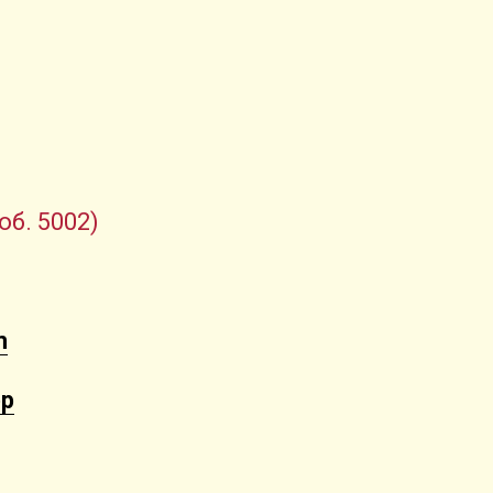
об. 5002)
m
pp