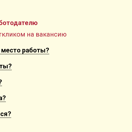
аботодателю
откликом на вакансию
я место работы?
оты?
?
а?
ься?