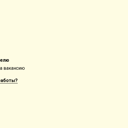
телю
на вакансию
работы?