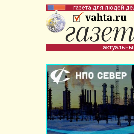
газета для людей де
vahta.ru
актуальны