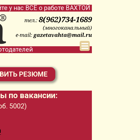
йте у нас ВСЁ о работе ВАХТОЙ
8(962)734-1689
тел.:
(многоканальный)
e-mail:
gazetavahta@mail.ru
отодателей
ВИТЬ РЕЗЮМЕ
ы по вакансии:
об. 5002)
m