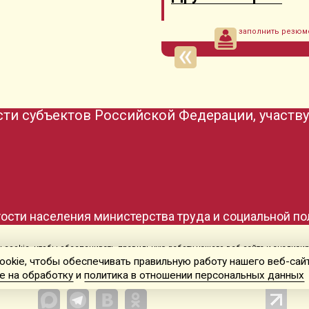
заполнить резюм
ти субъектов Российской Федерации, участв
тости населения министерства труда и социальной п
cookie, чтобы обеспечивать правильную работу нашего веб-сайта и анализир
Согласие на обработку
и
политика в отношении персональных данных
okie, чтобы обеспечивать правильную работу нашего веб-сайт
е на обработку
и
политика в отношении персональных данных