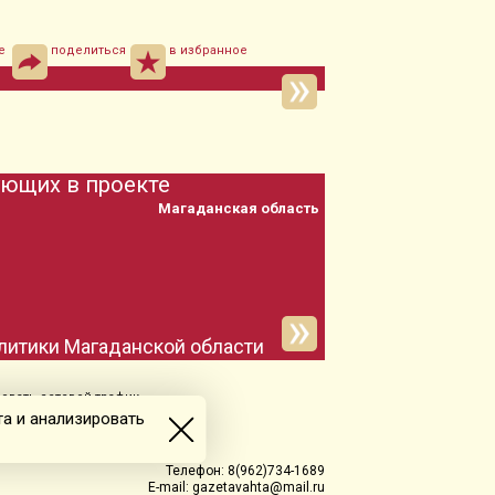
е
поделиться
в избранное
ующих в проекте
Магаданская область
олитики Магаданской области
овать сетевой трафик.
а и анализировать
Телефон: 8(962)734-1689
E-mail:
gazetavahta@mail.ru