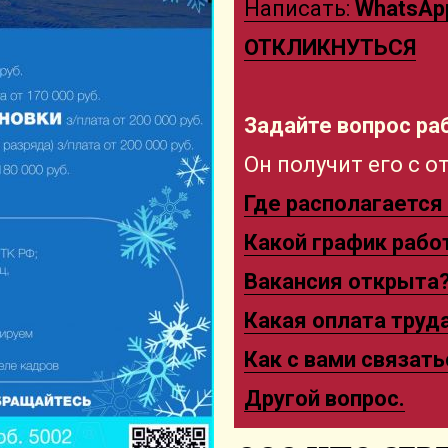
Написать:
WhatsAp
ОТКЛИКНУТЬСЯ
Задайте вопрос р
Он получит его с 
Где располагается
Какой график рабо
Вакансия открыта
Какая оплата труд
Как с вами связать
Другой вопрос.