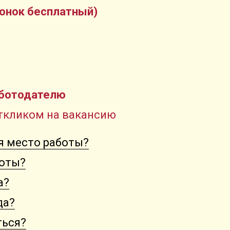
онок бесплатный)
аботодателю
откликом на вакансию
ся место работы?
боты?
а?
да?
ться?