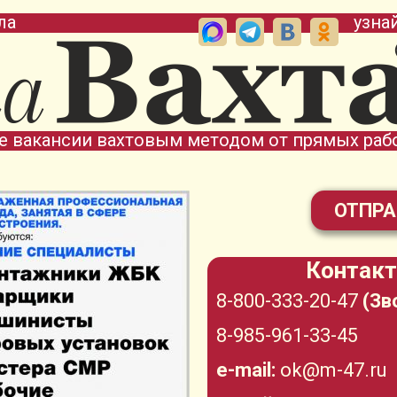
ла
узна
е вакансии вахтовым методом от прямых раб
ОТПРА
Контакт
8-800-333-20-47
(Зв
8-985-961-33-45
e-mail:
ok@m-47.ru