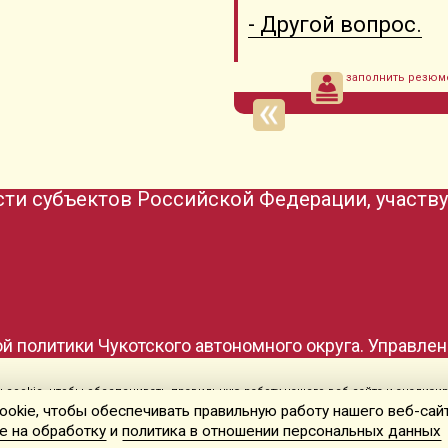
- Другой вопрос.
заполнить резюм
ти субъектов Российской Федерации, участв
й политики Чукотского автономного округа. Управлен
cookie, чтобы обеспечивать правильную работу нашего веб-сайта и анализир
Согласие на обработку
и
политика в отношении персональных данных
okie, чтобы обеспечивать правильную работу нашего веб-сайт
е на обработку
и
политика в отношении персональных данных