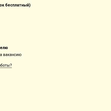
ок бесплатный)
телю
на вакансию
работы?