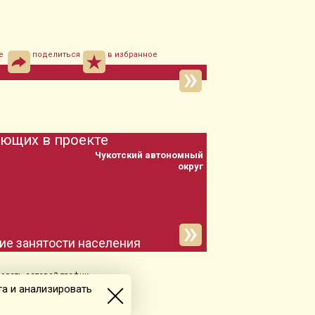
е
поделиться
в избранное
ующих в проекте
Чукотский автономный
округ
ие занятости населения
овать сетевой трафик.
а и анализировать