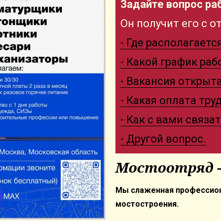
Задайте вопрос р
Он получит его с 
- Где располагаетс
- Какой график ра
- Вакансия открыт
- Какая оплата тру
- Как с вами связа
- Другой вопрос.
Мостоотряд -
Мы слаженная профессион
мостостроения.