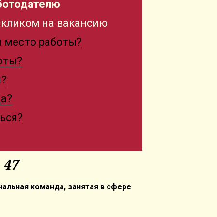
аботодателю
откликом на вакансию
я место работы?
боты?
а?
да?
ться?
 47
альная команда, занятая в сфере