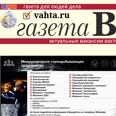
газета для людей дела
vahta.ru
актуальные вакансии вах