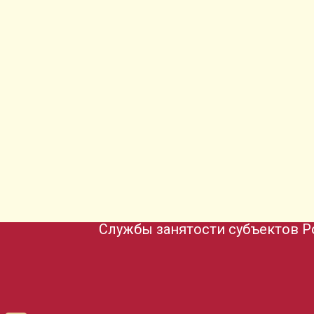
Службы занятости субъектов Р
ть