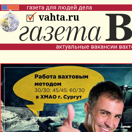
газета для людей дела
vahta.ru
актуальные вакансии вах