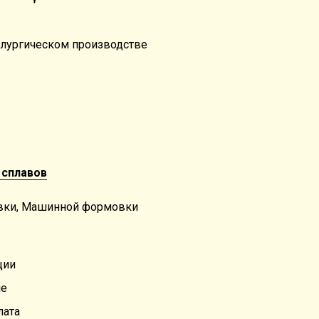
ллургическом производстве
 сплавов
вки, Машинной формовки
ции
ие
лата