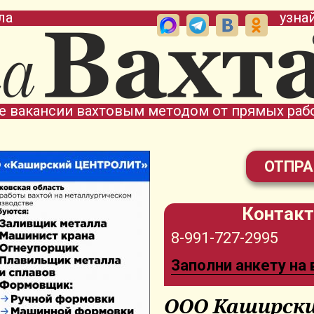
ла
узна
е вакансии вахтовым методом от прямых раб
ОТПРА
Контакт
8-991-727-2995
Заполни анкету на
ООО Каширск