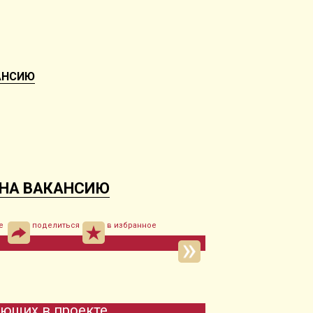
АНСИЮ
 НА ВАКАНСИЮ
е
поделиться
в избранное
ующих в проекте