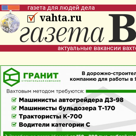
газета для людей дела
vahta.ru
актуальные вакансии вах